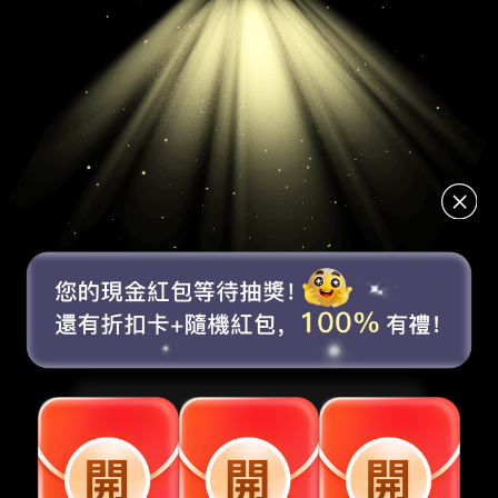
賬號未登錄
8
7折
5折
$
現金券
折扣券
折扣券
取消
去登錄