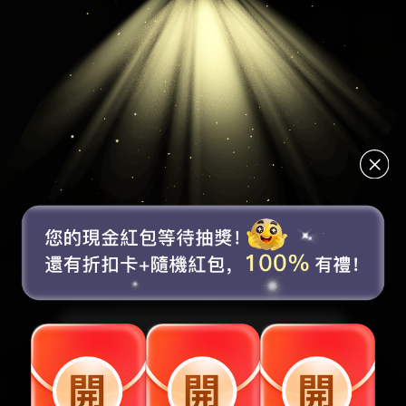
賬號未登錄
7折
5折
6
$
折扣券
折扣券
現金券
取消
去登錄