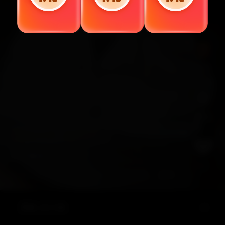
賺錢
追蹤
加入VIP，無限暢看
念念有詞
22
展開
第1集 | 女大學生桑鹿穿成小說裏的炮灰女配，原主嫌棄啞巴總裁老公，最終慘死，但桑鹿決定改變命運，她要珍愛婚姻，珍愛工作，珍愛父母，好好活壹次。桑鹿的能量感染了啞巴老公，兩顆心慢慢走近，最終實現事業家庭雙豐收。
選集·全92集