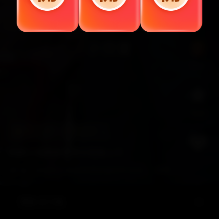
賺錢
追蹤
加入VIP，無限暢看
錦鯉小福寶被督軍全家寵上天
7
展開
第1集 | 綿綿天生錦鯉體質卻被村民視爲災星被迫離開村子去找爹爹。厲寒铮被嘲姨太娶了壹房又壹房卻生不出個蛋來。下壹秒貼心小棉襖登場，爹爹，我是妳的崽崽哦！小福寶出門撿銀元，上山遇人參，督軍府的日子也越來越好啦！
選集·全72集