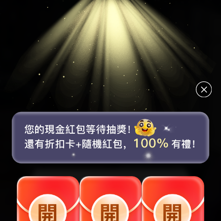
賬號未登錄
5折
8折
7折
折扣券
折扣券
折扣券
取消
去登錄