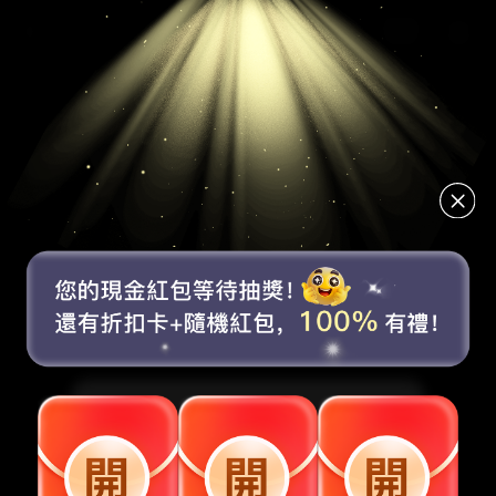
賬號未登錄
8折
6
5折
$
折扣券
現金券
折扣券
取消
去登錄